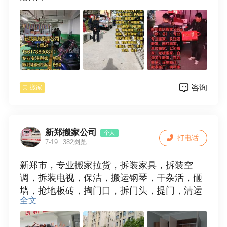
咨询
搬家
新郑搬家公司
个人
打电话
7-19
382浏览
新郑市，专业搬家拉货，拆装家具，拆装空
调，拆装电视，保洁，搬运钢琴，干杂活，砸
墙，抢地板砖，掏门口，拆门头，提门，清运
全文
垃圾，欢迎使用。15538109881