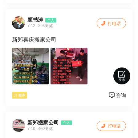
颜书涛
个人
打电话
7-12
396浏览
新郑喜庆搬家公司
发布
咨询
搬家
新郑搬家公司
个人
打电话
7-10
460浏览