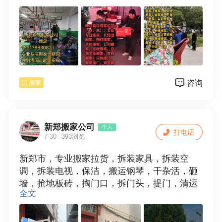
咨询
搬家
新郑搬家公司
个人
打电话
7-30
393浏览
新郑市，专业搬家拉货，拆装家具，拆装空
调，拆装电视，保洁，搬运钢琴，干杂活，砸
墙，抢地板砖，掏门口，拆门头，提门，清运
全文
垃圾，欢迎使用。15538109881