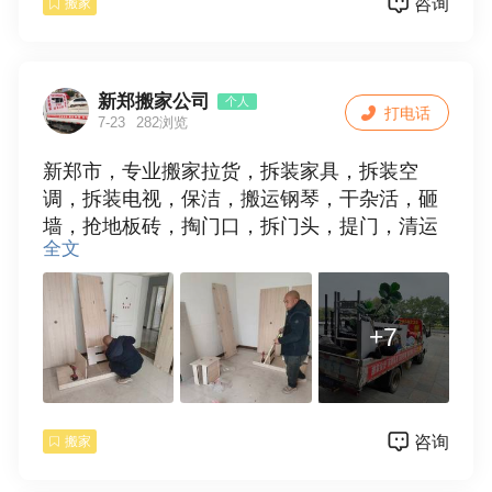
咨询
搬家
新郑搬家公司
个人
打电话
7-23
282浏览
新郑市，专业搬家拉货，拆装家具，拆装空
调，拆装电视，保洁，搬运钢琴，干杂活，砸
墙，抢地板砖，掏门口，拆门头，提门，清运
全文
垃圾，欢迎使用。15538109881
+7
咨询
搬家