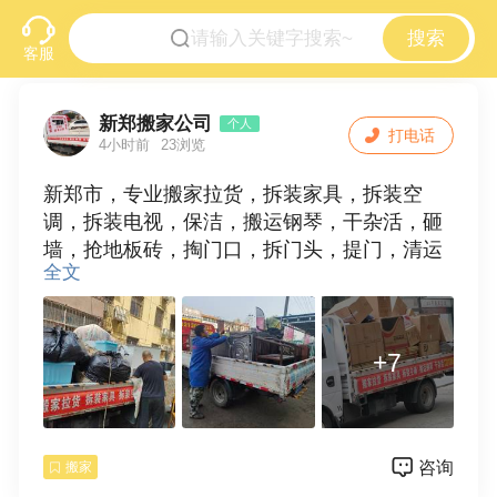
搜索
客服
新郑搬家公司
个人
打电话
4小时前
23浏览
新郑市，专业搬家拉货，拆装家具，拆装空
调，拆装电视，保洁，搬运钢琴，干杂活，砸
墙，抢地板砖，掏门口，拆门头，提门，清运
全文
垃圾，欢迎使用。15538109881
+7
咨询
搬家