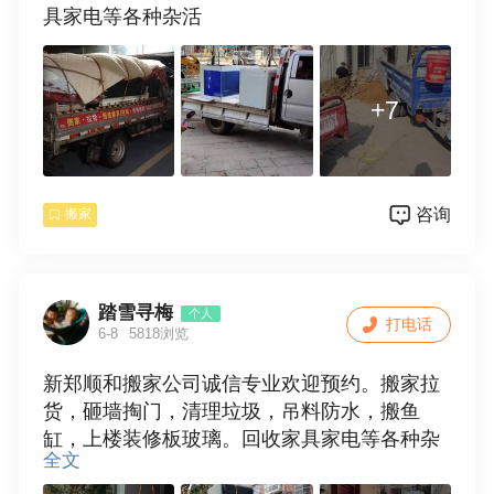
具家电等各种杂活
+7
咨询
搬家
踏雪寻梅
个人
打电话
6-8
5818浏览
新郑顺和搬家公司诚信专业欢迎预约。搬家拉
货，砸墙掏门，清理垃圾，吊料防水，搬鱼
缸，上楼装修板玻璃。回收家具家电等各种杂
全文
活。