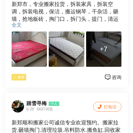
新郑市，专业搬家拉货，拆装家具，拆装空
调，拆装电视，保洁，搬运钢琴，干杂活，砸
墙，抢地板砖，掏门口，拆门头，提门，清运
全文
垃圾，欢迎使用。15538109881
+7
咨询
搬家
踏雪寻梅
个人
打电话
6-28
6697浏览
新郑顺和搬家公司诚信专业欢迎预约。搬家拉
货.砸墙掏门.清理垃圾.吊料防水.搬鱼缸.回收家