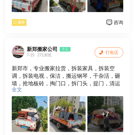
咨询
搬家
新郑搬家公司
个人
打电话
7-15
271浏览
新郑市，专业搬家拉货，拆装家具，拆装空
调，拆装电视，保洁，搬运钢琴，干杂活，砸
墙，抢地板砖，掏门口，拆门头，提门，清运
全文
垃圾，欢迎使用。15538109881
+7