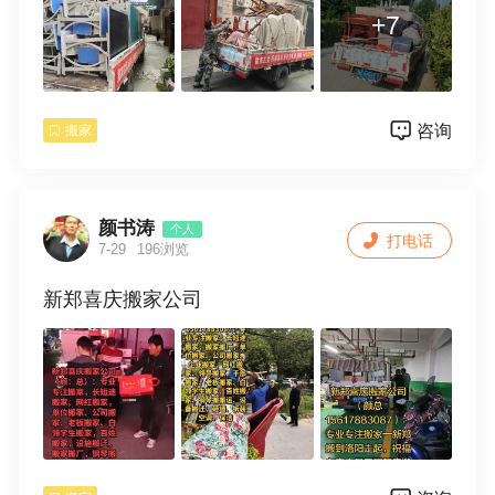
+7
咨询
搬家
颜书涛
个人
打电话
7-29
196浏览
新郑喜庆搬家公司