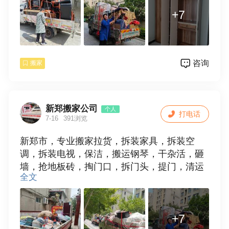
+7
咨询
搬家
新郑搬家公司
个人
打电话
7-16
391浏览
新郑市，专业搬家拉货，拆装家具，拆装空
调，拆装电视，保洁，搬运钢琴，干杂活，砸
墙，抢地板砖，掏门口，拆门头，提门，清运
全文
垃圾，欢迎使用。15538109881
+7