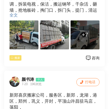
调，拆装电视，保洁，搬运钢琴，干杂活，砸
墙，抢地板砖，掏门口，拆门头，提门，清运
全文
垃圾，欢迎使用。15538109881
+7
咨询
搬家
颜书涛
个人
打电话
7-20
196浏览
新郑喜庆搬家公司，服务区，新郑，龙湖，港
区，郑州，巩义，开封，平顶山许昌驻马店，
落阳，