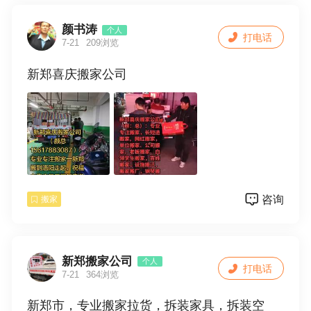
颜书涛
个人
打电话
7-21
209浏览
新郑喜庆搬家公司
咨询
搬家
新郑搬家公司
个人
打电话
7-21
364浏览
新郑市，专业搬家拉货，拆装家具，拆装空