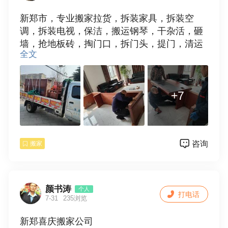
新郑市，专业搬家拉货，拆装家具，拆装空
调，拆装电视，保洁，搬运钢琴，干杂活，砸
墙，抢地板砖，掏门口，拆门头，提门，清运
全文
垃圾，欢迎使用。15538109881
+7
咨询
搬家
颜书涛
个人
打电话
7-31
235浏览
新郑喜庆搬家公司