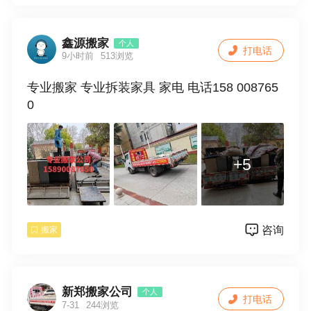
鑫源搬家
个人
打电话
9小时前
513浏览
专业搬家 专业拆装家具 家电 电话158 008765
0
+5
咨询
搬家
新郑搬家公司
个人
打电话
7-31
244浏览