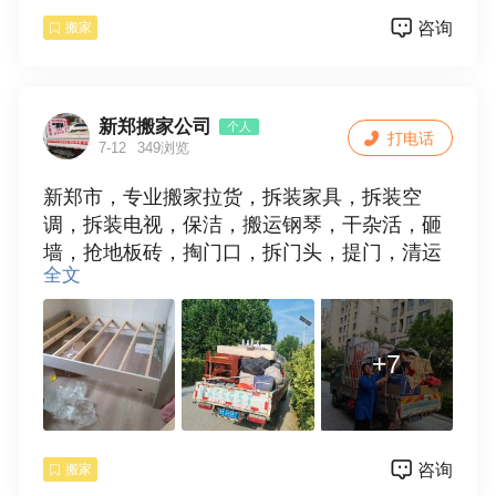
咨询
搬家
新郑搬家公司
个人
打电话
7-12
349浏览
新郑市，专业搬家拉货，拆装家具，拆装空
调，拆装电视，保洁，搬运钢琴，干杂活，砸
墙，抢地板砖，掏门口，拆门头，提门，清运
全文
垃圾，欢迎使用。15538109881
+7
咨询
搬家