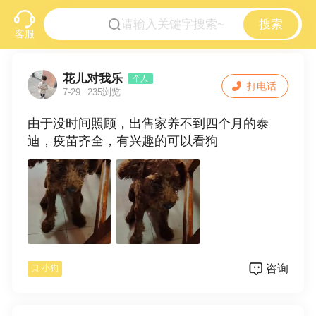
搜索
客服
花儿对我乐
个人
打电话
7-29
235浏览
由于没时间照顾，出售家养不到四个月的泰
迪，疫苗齐全，有兴趣的可以看狗
咨询
小狗