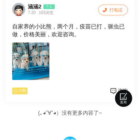
涵涵2
个人
打电话
7-20
183浏览
自家养的小比熊，两个月，疫苗已打，驱虫已
做，价格美丽，欢迎咨询。
咨询
小狗
发布
(｡◕ˇ∀ˇ◕）没有更多内容了~