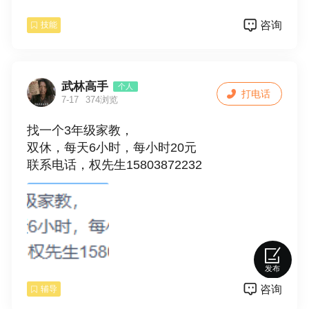
1. 专业：医学、药学、护理类相关专业
咨询
技能
2. 学历：女专科及以上，男本科及以上
3. 年龄：20-25周岁，能接受外派北上广、江
武林高手
个人
打电话
浙沪地区
7-17
374浏览
找一个3年级家教，
【培训内容】
双休，每天6小时，每小时20元
• 临床试验法规&全流程系统教学
联系电话，权先生15803872232
• 多类型临床试验案例实操学习
• 5年以上行业导师一对一专属带教
• 三甲医院院内见习机会
• 统一报考中国药科大学GCP入行证书
【薪资福利】
培训考核通过后推荐就业，转正薪资5000-100
发布
00元/月，入职缴纳五险一金。
咨询
辅导