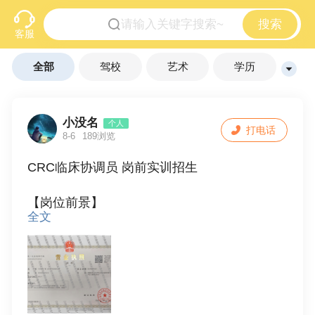
搜索
客服
全部
驾校
艺术
学历
技能
辅导
早教
其他
小没名
个人
打电话
8-6
189浏览
CRC临床协调员 岗前实训招生
【岗位前景】
全文
CRC临床协调员，医药临床试验必备岗位，市
场人才缺口持续扩大，工作环境为三甲医院办
公，发展路径稳定，持证即可上岗。
【报名条件】