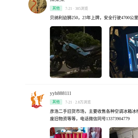
其他
7-21 · 385浏览
贝纳利幼狮250，23年上牌，安全行驶470
yyh888111
其他
7-21 · 2.8万浏览
彦浩二手旧货市场，主要收售各种空调冰箱冰
废旧物资等等，电话微信同号13373904779