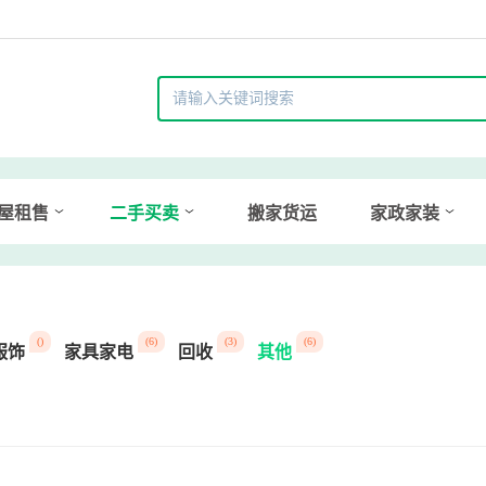
屋租售
二手买卖
搬家货运
家政家装
()
(6)
(3)
(6)
服饰
家具家电
回收
其他