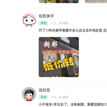
极致美学
其他
7-12 · 247浏览
开了13年的美甲美睫半永久店主去外地定居.忍
我就是
其他
7-10 · 323浏览
小牛电车1年左右了，没有剐蹭，需要加微信15093