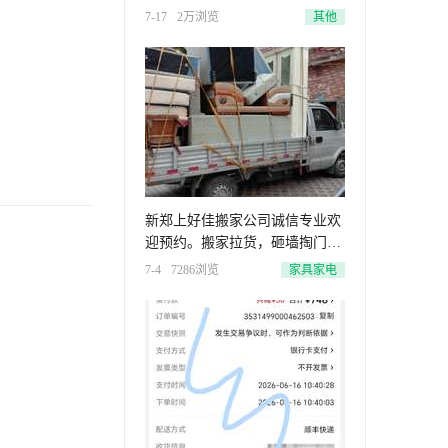
用尿
7-17
2万浏览
其他
新郑上好佳搬家公司诚信专业欢
迎预约。搬家拉货，砸墙掏门，
清理
7-4
7286浏览
家具家电