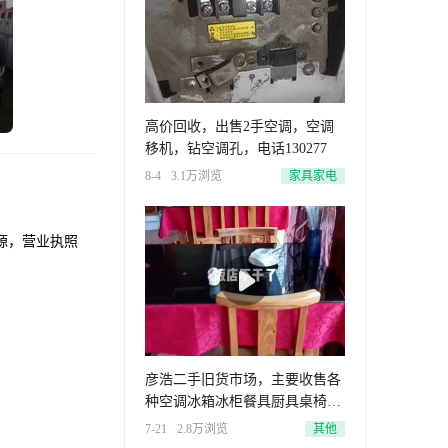
高价回收，出售2手空调，空调
移机，钻空调孔，电话130277
8-4
3.1万浏览
家具家电
源，营业执照
彦浩二手旧货市场，主要收售各
种空调冰箱冰柜餐具厨具桌椅板
凳家
7-21
2.8万浏览
其他