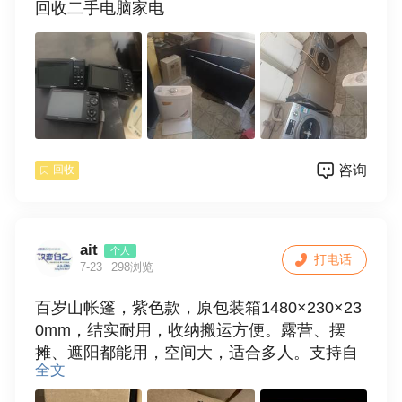
回收二手电脑家电
咨询
回收
ait
个人
打电话
7-23
298浏览
百岁山帐篷，紫色款，原包装箱1480×230×23
0mm，结实耐用，收纳搬运方便。露营、摆
摊、遮阳都能用，空间大，适合多人。支持自
全文
提，100元