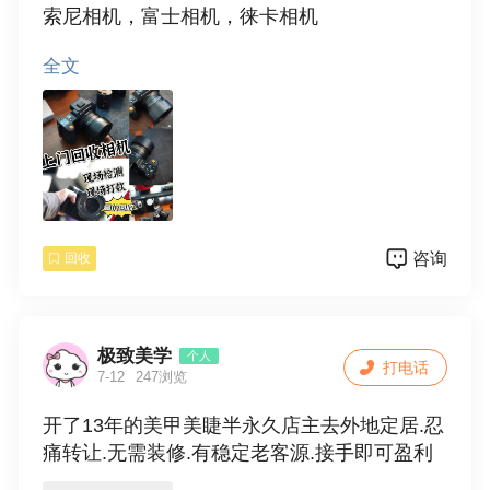
索尼相机，富士相机，徕卡相机
全文
上门回收单反相机，单反镜头，佳能尼康相
机，索尼，三星，松下，莱卡，哈苏，卡西
欧，奥林巴斯，微单相机，数码相机，游戏电
脑，游戏机，大疆相机，无人机 品牌不限 158
50042115 谢宇
咨询
回收
极致美学
个人
打电话
7-12
247浏览
开了13年的美甲美睫半永久店主去外地定居.忍
痛转让.无需装修.有稳定老客源.接手即可盈利