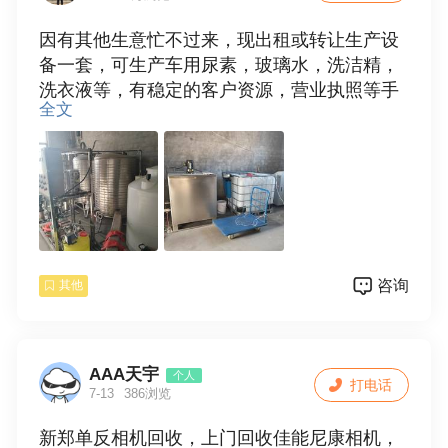
因有其他生意忙不过来，现出租或转让生产设
备一套，可生产车用尿素，玻璃水，洗洁精，
洗衣液等，有稳定的客户资源，营业执照等手
全文
续齐全，非诚勿扰！有意请致电：1383856265
2周
咨询
其他
AAA天宇
个人
打电话
7-13
386浏览
新郑单反相机回收，上门回收佳能尼康相机，