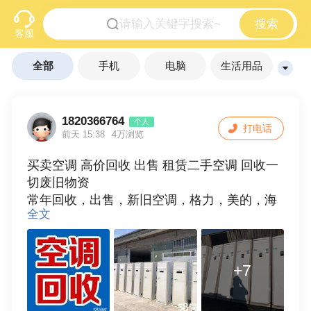
搜索
客服
全部
手机
电脑
生活用品
箱包服饰
家具家电
回收
其他
1820366764
个人
打电话
前天 15:38
4万浏览
买卖空调 高价回收 出售 租赁二手空调 回收一
切废旧物资
常年回收，出售，新旧空调，格力，美的，海
全文
尔，奥克斯各种品牌空调
高价上门回收 诚信经营
+7