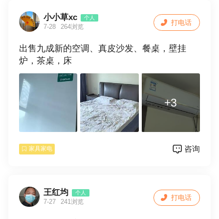
小小草xc
个人
打电话
7-28
264浏览
出售九成新的空调、真皮沙发、餐桌，壁挂
炉，茶桌，床
+3
咨询
家具家电
王红均
个人
打电话
7-27
241浏览