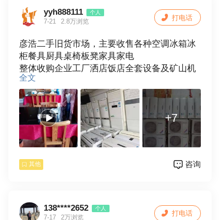
yyh888111
个人
打电话
7-21
2.8万浏览
彦浩二手旧货市场，主要收售各种空调冰箱冰
柜餐具厨具桌椅板凳家具家电
整体收购企业工厂洒店饭店全套设备及矿山机
全文
械电力电器废旧物资等等，电话微信同号1337
3904779
+7
咨询
其他
138****2652
个人
打电话
7-17
2万浏览