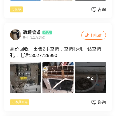
咨询
回收
疏通管道
个人
打电话
8-4
3.1万浏览
高价回收，出售2手空调，空调移机，钻空调
孔，电话13027729990
+2
咨询
家具家电