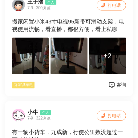
王子浩
个人
打电话
7-9
300浏览
搬家闲置小米43寸电视95新带可滑动支架，电
视使用流畅，看直播，都很方便，看上私聊
+2
咨询
家具家电
小牛
个人
打电话
7-9
322浏览
有一辆小货车，九成新，行使公里数没超过一