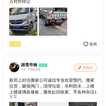
万对外转让
咨询
其他
踏雪寻梅
个人
打电话
7-4
7286浏览
新郑上好佳搬家公司诚信专业欢迎预约。搬家
拉货，砸墙掏门，清理垃圾，吊料防水，上楼
上楼玻璃装修板，搬鱼缸回收家。孚各种杂活1
全文
8037867682