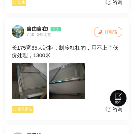
咨询
其他
自由自在l
个人
打电话
7-10
348浏览
长175宽85大冰柜，制冷杠杠的，用不上了低
价处理，1300米
发布
咨询
家具家电