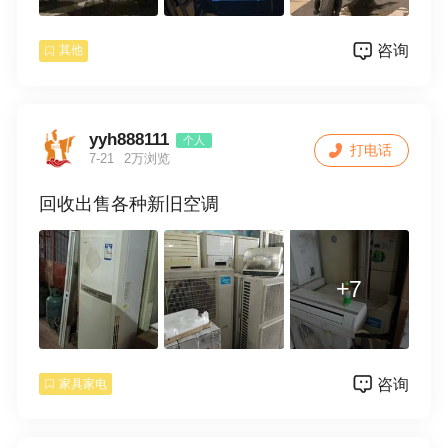
咨询
其他
yyh888111
个人
打电话
7-21
2万浏览
回收出售各种新旧空调
+7
咨询
家具家电