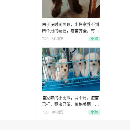
由于没时间照顾，出售家养不到
四个月的泰迪，疫苗齐全，有兴
趣的
7-29
243浏览
小狗
自家养的小比熊，两个月，疫苗
已打，驱虫已做，价格美丽，欢
迎咨
7-20
194浏览
小狗