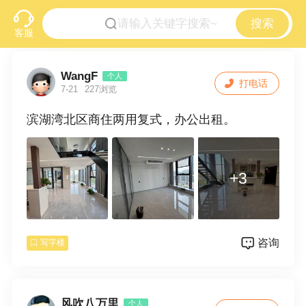
搜索
客服
WangF
个人
打电话
7-21
227浏览
滨湖湾北区商住两用复式，办公出租。
+3
咨询
写字楼
风吹八万里
个人