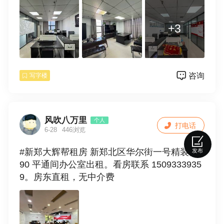
+3
咨询
写字楼
风吹八万里
个人
打电话
6-28
446浏览
#新郑大辉帮租房 新郑北区华尔街一号精装修
发布
90 平通间办公室出租。看房联系 1509333935
9。房东直租，无中介费