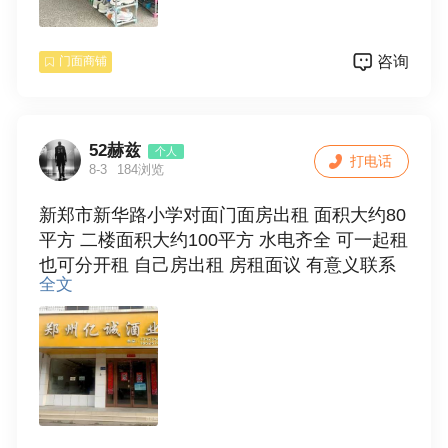
咨询
门面商铺
52赫兹
个人
打电话
8-3
184浏览
新郑市新华路小学对面门面房出租 面积大约80
平方 二楼面积大约100平方 水电齐全 可一起租
也可分开租 自己房出租 房租面议 有意义联系
全文
电话13653868002 15038127298