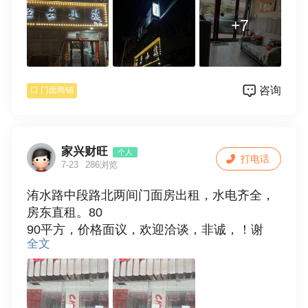
手即可盈利，有意者可联系18838928810
+7
咨询
门面商铺
家兴财旺
个人
打电话
7-23
286浏览
洧水路中段路北两间门面房出租，水电齐全，
房东直租。80
90平方，价格面议，欢迎洽谈，非诚，！谢
全文
谢！