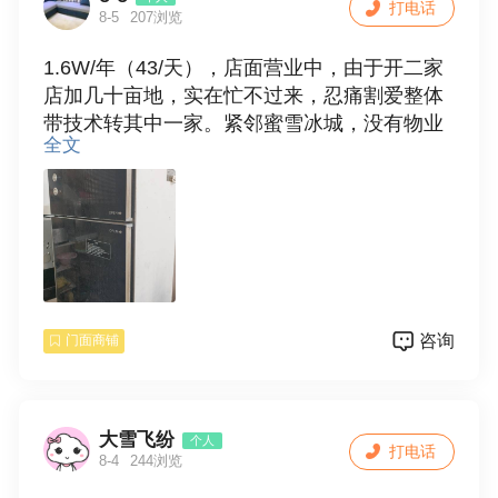
打电话
8-5
207浏览
1.6W/年（43/天），店面营业中，由于开二家
店加几十亩地，实在忙不过来，忍痛割爱整体
带技术转其中一家。紧邻蜜雪冰城，没有物业
全文
费，门口可外摆。全国连锁馅饼店，一人即可
经营。有意向可蹲点观察实际生意状况。
咨询
门面商铺
大雪飞纷
个人
打电话
8-4
244浏览