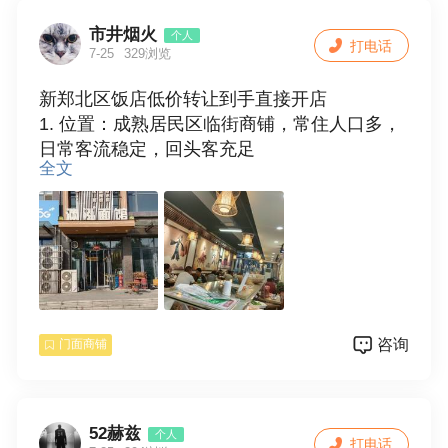
市井烟火
个人
打电话
7-25
329浏览
新郑北区饭店低价转让到手直接开店
1. 位置：成熟居民区临街商铺，常住人口多，
日常客流稳定，回头客充足
全文
2. 配套：全套餐饮设备、空调、桌椅、冷藏
柜、灶台排烟一应俱全，省去装修采购成本
3. 优势：房租适中，格局通透，无行业限制，
快餐、家常菜、小炒均可做
地址新郑市中华路与少典路交叉口向西150米
路北。
微信、电话13525511200
咨询
门面商铺
52赫兹
个人
打电话