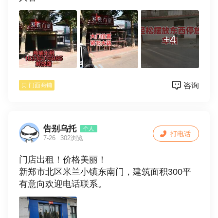
+4
咨询
门面商铺
告别乌托
个人
打电话
7-26
302浏览
门店出租！价格美丽！
新郑市北区米兰小镇东南门，建筑面积300平
有意向欢迎电话联系。