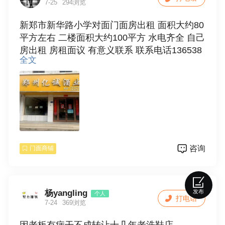
7-25
294浏览
新郑市新华路小学对面门面房出租 面积大约80
平方左右 二楼面积大约100平方 水电齐全 自己
房出租 房租面议 有意义联系 联系电话136538
全文
68002 15038127298
咨询
门面商铺
杨yangling
发布
个人
打电话
7-24
369浏览