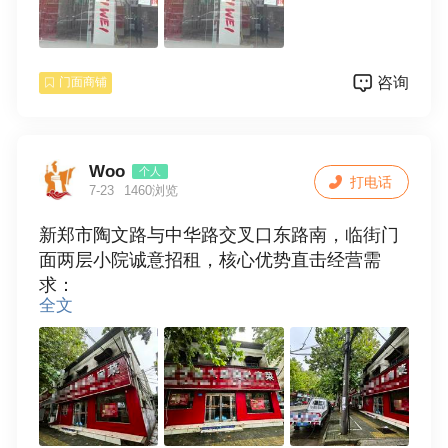
咨询
门面商铺
Woo
个人
打电话
7-23
1460浏览
新郑市陶文路与中华路交叉口东路南，临街门
面两层小院诚意招租，核心优势直击经营需
求：
全文
- 临街位置曝光度高✨，往来人流密集，适合开
设便利店、果蔬店、特色餐饮、社区服务等业
态；
- 小院格局独立🏡，可灵活规划经营空间与储
物区域，满足多样化经营场景；
- 地处路口交通便利🚗，客户到店便捷，助力