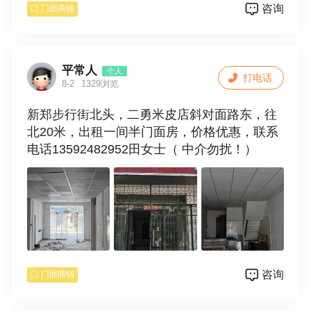
咨询
门面商铺
平常人
个人
打电话
8-2
1329浏览
新郑步行街北头，二勇米皮店斜对面路东，往
北20米，出租一间半门面房，价格优惠，联系
电话13592482952田女士（ 中介勿扰！）
咨询
门面商铺