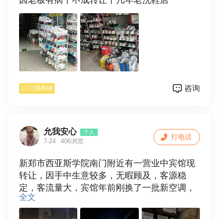
因老板有病干不成转让十几年老洗鞋店
咨询
门面商铺
允我安心
个人
打电话
7-24
406浏览
新郑市西亚斯学院南门附近有一营业中宾馆现
转让，因手中生意较多，无暇顾及，客源稳
定，客流量大，宾馆年前刚换了一批新空调，
全文
布草都是新换的，各大平台都有合作，网上订
房量居多，一个月2900房租，转让费面议，接