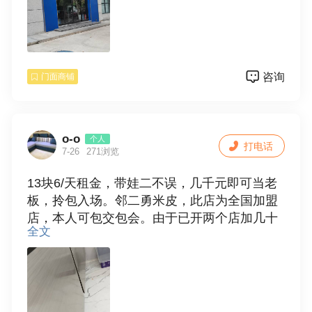
咨询
门面商铺
o-o
个人
打电话
7-26
271浏览
13块6/天租金，带娃二不误，几千元即可当老
板，拎包入场。邻二勇米皮，此店为全国加盟
店，本人可包交包会。由于已开两个店加几十
全文
亩果园实在忙不过来，现诚意转让其中一个。
欢迎有意向您“来店内蹲点”查看客流、收入流
水是否真假。
中介勿扰