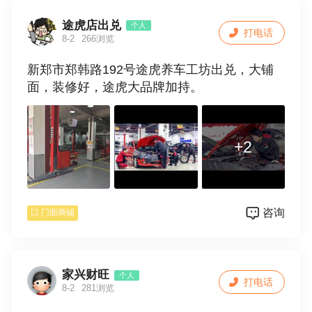
途虎店出兑
个人
打电话
8-2
266浏览
新郑市郑韩路192号途虎养车工坊出兑，大铺
面，装修好，途虎大品牌加持。
+2
咨询
门面商铺
家兴财旺
个人
打电话
8-2
281浏览