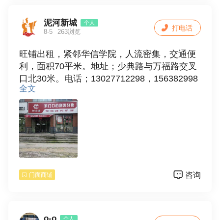
泥河新城
个人
打电话
8-5
263浏览
旺铺出租，紧邻华信学院，人流密集，交通便
利，面积70平米。地址；少典路与万福路交叉
口北30米。电话；13027712298，156382998
全文
72
咨询
门面商铺
o-o
个人