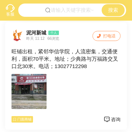
搜索
客服
泥河新城
个人
打电话
昨天 11:12
66浏览
旺铺出租，紧邻华信学院，人流密集，交通便
利，面积70平米。地址；少典路与万福路交叉
口北30米。电话；13027712298
咨询
门面商铺