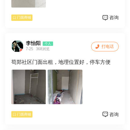
咨询
门面商铺
李怡阳
个人
打电话
7-25
368浏览
苟郑社区门面出租，地理位置好，停车方便
咨询
门面商铺