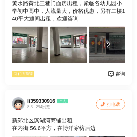
黄水路黄北三巷门面房出租，紧临各幼儿园小
学初中高中，人流量大，价格优惠，另有二楼1
40平大通间出租，欢迎咨询
+2
咨询
门面商铺
li359330916
个人
打电话
8-3
294浏览
新郑北区滨湖湾商铺出租
在内街 56.6平方，在博洋家纺后边