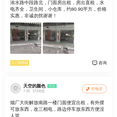
洧水路中段路北，门面房出租，房出直租，水
电齐全，卫生间，小仓库，约80.90平方，价格
实惠，非诚勿扰谢谢！
咨询
门面商铺
天空的颜色
个人
打电话
7-30
373浏览
烟厂大街解放南路一楼门面便宜出租，有外摆
可放东西，改三相电，路边停车放东西方便没
人管