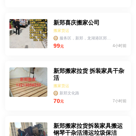
新郑喜庆搬家公司
搬家货运
服务区，新郑，龙湖港区郑州巩义平顶山，
99
4小时前
元
新郑搬家拉货 拆装家具干杂
活
搬家货运
新郑文化路
70
7小时前
元
新郑搬家拉货拆装家具搬运
钢琴干杂活清运垃圾保洁