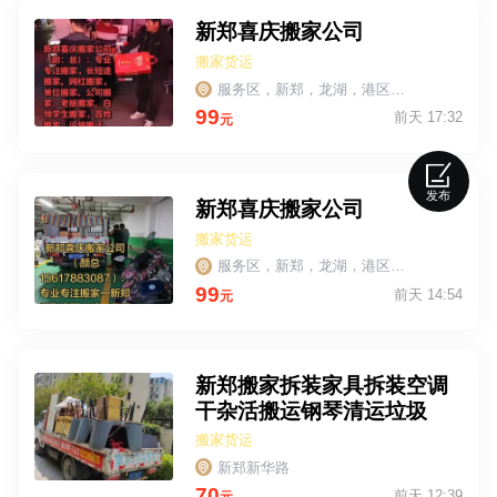
新郑喜庆搬家公司
搬家货运
服务区，新郑，龙湖，港区，郑州，巩义平顶山许昌驻马店，落阳，
99
前天 17:32
元
发布
新郑喜庆搬家公司
搬家货运
服务区，新郑，龙湖，港区，郑州巩义平顶山，许昌驻马店，落阳。
99
前天 14:54
元
新郑搬家拆装家具拆装空调
干杂活搬运钢琴清运垃圾
搬家货运
新郑新华路
70
前天 12:39