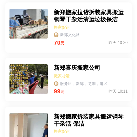
新郑搬家拉货拆装家具搬运
钢琴干杂活清运垃圾保洁
搬家货运
新郑文化路
70
昨天 10:30
元
新郑喜庆搬家公司
搬家货运
服务区，新郑，龙湖，港区郑州巩义平顶山许昌驻马店，落阳，
99
昨天 10:11
元
新郑搬家拆装家具搬运钢琴
干杂活 保洁
搬家货运