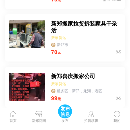
元
新郑搬家拉货拆装家具干杂
活
搬家货运
新郑市
70
8-5
元
新郑喜庆搬家公司
搬家货运
服务区，新郑，龙湖，港区郑州巩义平顶山许昌驻马店落阳，
99
8-5
元
首页
新郑商圈
招聘求职
我的
发布