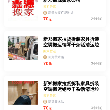
新郑鑫源搬家公司
搬家货运
新郑炎黄广场附近
70
2小时前
元
新郑搬家拉货拆装家具拆装
空调搬运钢琴干杂活清运垃
圾保洁
搬家货运
新郑黄水路
70
3小时前
元
新郑搬家拉货拆装家具拆装
空调搬运钢琴干杂活清运垃
圾保洁
搬家货运
新郑黄水路
70
3小时前
元