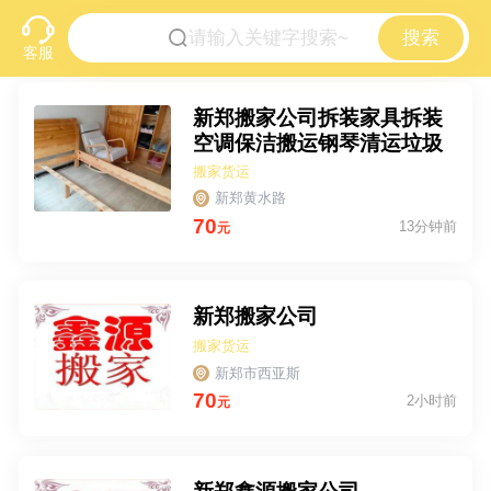
搜索
客服
新郑搬家公司拆装家具拆装
空调保洁搬运钢琴清运垃圾
干杂活
搬家货运
新郑黄水路
70
13分钟前
元
新郑搬家公司
搬家货运
新郑市西亚斯
70
2小时前
元