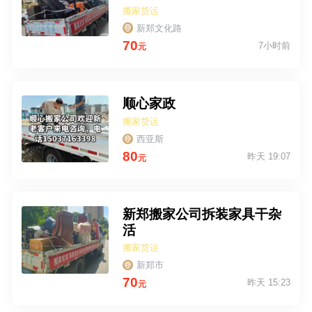
搬家货运
新郑文化路
70
7小时前
元
顺心家政
搬家货运
西亚斯
80
昨天 19:07
元
新郑搬家公司拆装家具干杂
活
搬家货运
新郑市
70
昨天 15:23
元