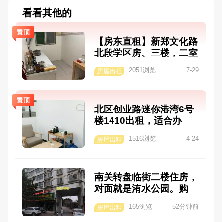
看看其他的
【房东直租】新郑文化路
北段学区房、三楼，二室
一厅，精装修，家具家电
2051浏览
7-29
房屋出租
齐全，采光良好，距离苑
陵中学 50 米、实验小学
300 米，紧邻炎黄广场，
北区创业路迷你港湾6号
上学不用远行，陪读首
楼1410出租，适合办
选！电话：1593902789
公，上下两层带一个负一
4
1516浏览
4-24
房屋出租
楼车位，楼上也可居住。
联系人刘先生，1863901
2815
南关转盘临街二楼住房，
对面就是洧水公园。购
物、散步超级方便，拎包
165浏览
52分钟前
房屋出租
入住，随时可以看房。