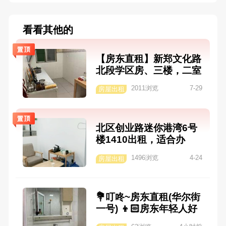
看看其他的
【房东直租】新郑文化路
北段学区房、三楼，二室
一厅，精装修，家具家电
2011浏览
7-29
房屋出租
齐全，采光良好，距离苑
陵中学 50 米、实验小学
300 米，紧邻炎黄广场，
北区创业路迷你港湾6号
上学不用远行，陪读首
楼1410出租，适合办
选！电话：1593902789
公，上下两层带一个负一
4
1496浏览
4-24
房屋出租
楼车位，楼上也可居住。
联系人刘先生，1863901
2815
💐叮咚~房东直租(华尔街
一号) 👦🏻房东年轻人好
沟通，欢迎学生、上班等