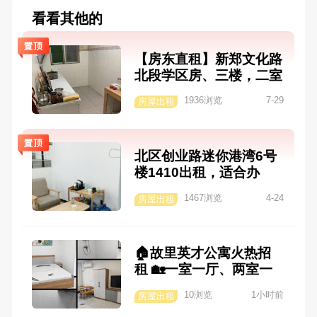
看看其他的
【房东直租】新郑文化路
北段学区房、三楼，二室
一厅，精装修，家具家电
1936浏览
7-29
房屋出租
齐全，采光良好，距离苑
陵中学 50 米、实验小学
300 米，紧邻炎黄广场，
北区创业路迷你港湾6号
上学不用远行，陪读首
楼1410出租，适合办
选！电话：1593902789
公，上下两层带一个负一
4
1467浏览
4-24
房屋出租
楼车位，楼上也可居住。
联系人刘先生，1863901
2815
🏠故里英才公寓火热招
租 🏡一室一厅、两室一
厅，多种房型可选 ✨健身
10浏览
1小时前
房屋出租
房、阅览室，家电齐全拎