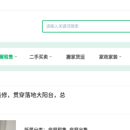
屋租售
二手买卖
搬家货运
家政家装
装修，贯穿落地大阳台，总
所属分类：
房屋租售 -房屋出售