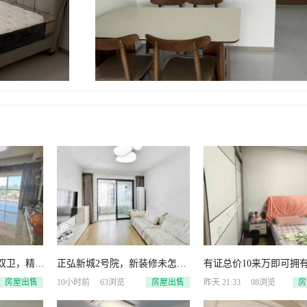
双卫，精装
正弘新城2号院，新装修未怎么
有证总价10来万即可拥
包入住，诚
住，电梯高楼层，三室一卫，
验中学附近精装修步梯
房屋出售
10小时前
63浏览
房屋出售
昨天 21:33
98浏览
房
102
室，