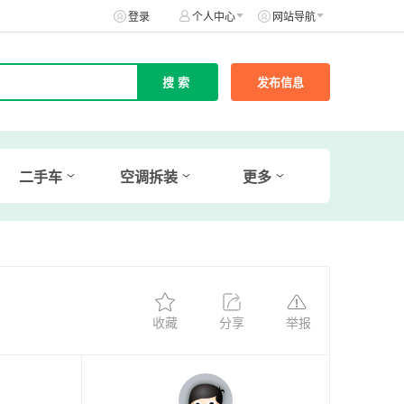
登录
个人中心
网站导航
发布信息
二手车
空调拆装
更多
收藏
分享
举报