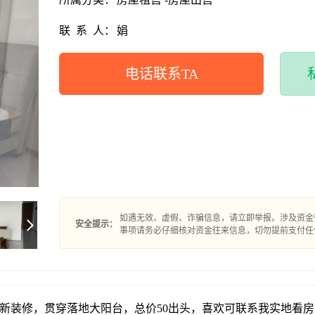
联
系
人：
娟
电话联系TA
如遇无效、虚假、诈骗信息，请立即举报。涉及资金
安全提示：
事项请务必仔细核对资金往来信息，切勿提前支付任
，新装修，贯穿落地大阳台，总价50出头，喜欢可联系我实地看房