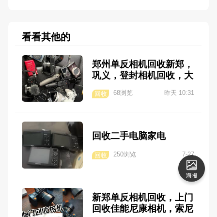
看看其他的
郑州单反相机回收新郑，
巩义，登封相机回收，大
疆相机，无人机回收 天
68浏览
昨天 10:31
回收
宇电脑数码回收电话 1 5
8 5 0 0 4 2 1 1 5 微
信 1 5 8 5 0 0 4 2 1 1 5
本地上门回收单反相机，
回收二手电脑家电
数码相机，游戏机，游戏
电脑，大疆相机，无人
250浏览
7-27
回收
机，摄像机 1： 回收
单反相机，回收佳能 尼
康 松下 宾得 莱卡 哈苏
新郑单反相机回收，上门
玛米亚 等单反相机，回
回收佳能尼康相机，索尼
收广电设备，大疆相机